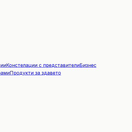
ции
Констелации с представители
Бизнес
рами
Продукти за здавето