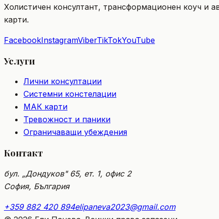
Холистичен консултант, трансформационен коуч и а
карти.
Facebook
Instagram
Viber
TikTok
YouTube
Услуги
Лични консултации
Системни констелации
МАК карти
Тревожност и паники
Ограничаващи убеждения
Контакт
бул. „Дондуков" 65, ет. 1, офис 2
София, България
+359 882 420 894
elipaneva2023@gmail.com