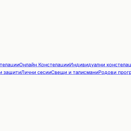
телации
Онлайн Констелации
Индивидуални констела
и защити
Лични сесии
Свещи и талисмани
Родови прог