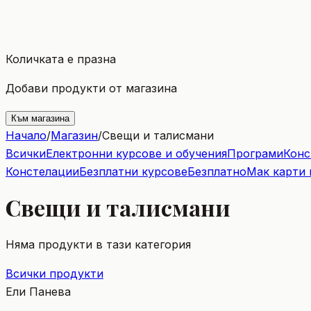
Количката е празна
Добави продукти от магазина
Към магазина
Начало
/
Магазин
/
Свещи и талисмани
Всички
Електронни курсове и обучения
Програми
Конс
Констелации
Безплатни курсове
Безплатно
Мак карти 
Свещи и талисмани
Няма продукти в тази категория
Всички продукти
Ели Панева