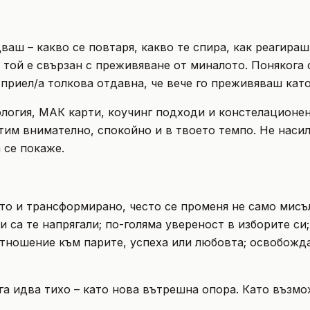
ваш – какво се повтаря, какво те спира, как реагираш
 той е свързан с преживяване от миналото. Понякога 
приел/а толкова отдавна, че вече го преживяваш като 
логия, МАК карти, коучинг подходи и констелационен
им внимателно, спокойно и в твоето темпо. Не насил
 се покаже.
о и трансформирано, често се променя не само мисъ
 са те напрягали; по-голяма увереност в изборите си;
 отношение към парите, успеха или любовта; освобожд
га идва тихо – като нова вътрешна опора. Като възмо