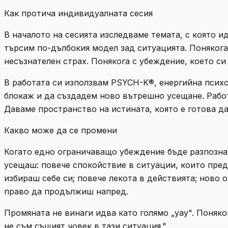
Как протича индивидуалната сесия
В началото на сесията изследваме темата, с която ид
търсим по-дълбокия модел зад ситуацията. Понякога
несъзнателен страх. Понякога с убеждение, което си 
В работата си използвам PSYCH-K®, енергийна психо
блокаж и да създадем ново вътрешно усещане. Работ
Даваме пространство на истината, която е готова да
Какво може да се промени
Когато едно ограничаващо убеждение бъде разпознат
усещаш: повече спокойствие в ситуации, които преди
избираш себе си; повече лекота в действията; ново
право да продължиш напред.
Промяната не винаги идва като голямо „уау". Поняко
не съм същият човек в тази ситуация."