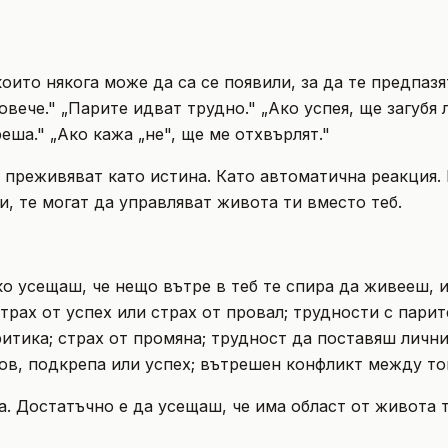
то някога може да са се появили, за да те предпазят,
ече." „Парите идват трудно." „Ако успея, ще загубя л
еша." „Ако кажа „не", ще ме отхвърлят."
е преживяват като истина. Като автоматична реакция. 
, те могат да управляват живота ти вместо теб.
ко усещаш, че нещо вътре в теб те спира да живееш,
страх от успех или страх от провал; трудности с пари
ритика; страх от промяна; трудност да поставяш личн
в, подкрепа или успех; вътрешен конфликт между тов
. Достатъчно е да усещаш, че има област от живота т