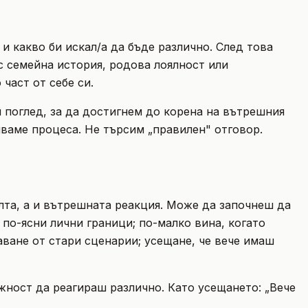
 и какво би искал/а да бъде различно. След това
с семейна история, родова лоялност или
част от себе си.
 поглед, за да достигнем до корена на вътрешния
ваме процеса. Не търсим „правилен" отговор.
лта, а и вътрешната реакция. Може да започнеш да
 по-ясни лични граници; по-малко вина, когато
аване от стари сценарии; усещане, че вече имаш
жност да реагираш различно. Като усещането: „Вече