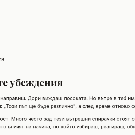
ия
те убеждения
 направиш. Дори виждаш посоката. Но вътре в теб има
 „Този път ще бъде различно", а след време отново с
лабост. Много често зад тези вътрешни спирачки стоя
о влияят на начина, по който избираш, реагираш, об