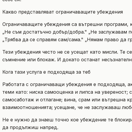
Какво представляват ограничаващите убеждения
Ограничаващите убеждения са вътрешни програми, кои
„Не съм достатъчно добър/добра." „Не заслужавам пов
„Трябва да се справям сам/сама." „Нямам право да гр
Тези убеждения често не се усещат като мисли. Те с
съмнение или блокаж. И докато останат несъзнателни
Кога тази услуга е подходяща за теб
Работата с ограничаващи убеждения е подходяща, а
теми като: ниска самооценка и липса на увереност; 
самосаботаж и отлагане; вина, срам или вътрешна к
взаимоотношенията; усещане, че не заслужаваш любо
Не е нужно да знаеш точно кое убеждение те блокира
да продължиш напред.