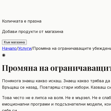
Количката е празна
Добави продукти от магазина
Към магазина
Начало
/
Услуги
/
Промяна на ограничаващите убежден
◉
Промяна на ограничаващи
Понякога знаеш какво искаш. Знаеш какво трябва да
Връщаш се назад. Повтаряш стари избори. Казваш си:
Това често не е липса на воля. Не е мързел. Не е с
емоционални програми и подсъзнателни модели, коит
себе си.