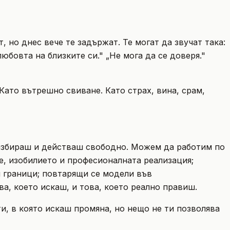
 но днес вече те задържат. Те могат да звучат така:
юбовта на близките си." „Не мога да се доверя."
Като вътрешно свиване. Като страх, вина, срам,
 избираш и действаш свободно. Можем да работим по
те, изобилието и професионалната реализация;
и граници; повтарящи се модели във
а, което искаш, и това, което реално правиш.
и, в която искаш промяна, но нещо не ти позволява