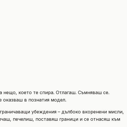
 нещо, което те спира. Отлагаш. Съмняваш се.
е оказваш в познатия модел.
т ограничаващи убеждения – дълбоко вкоренени мисли,
ичаш, печелиш, поставяш граници и се отнасяш към